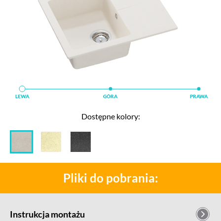
LEWA
LEWA
LEWA
GÓRA
GÓRA
GÓRA
PRAWA
PRAWA
PRAWA
Dostępne kolory:
Pliki do pobrania:
Instrukcja montażu