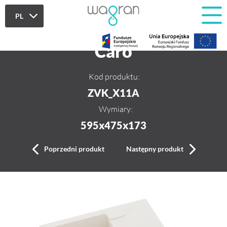
PL
PL
Caro
EN
Kod produktu:
ZVK_X11A
Wymiary:
595x475x173
Poprzedni produkt
Następny produkt