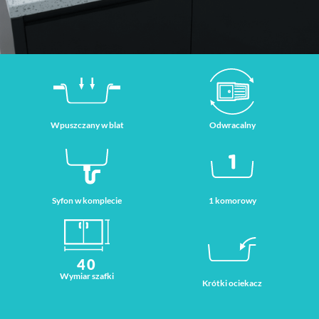
Wpuszczany w blat
Odwracalny
Syfon w komplecie
1 komorowy
40
Wymiar szafki
Krótki ociekacz