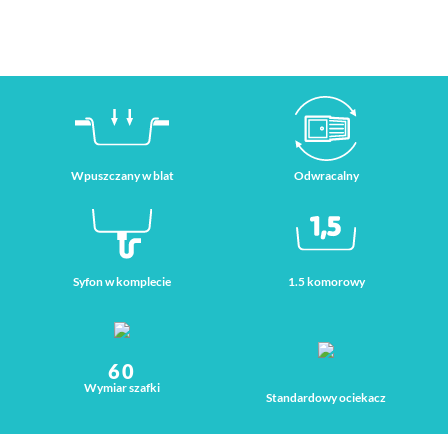
Wpuszczany w blat
Odwracalny
Syfon w komplecie
1.5 komorowy
60
Wymiar szafki
Standardowy ociekacz