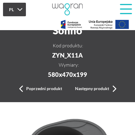
PL
PL
Sonno
EN
Kod produktu:
ZYN_X11A
Wymiary:
580x470x199
Poprzedni produkt
Następny produkt