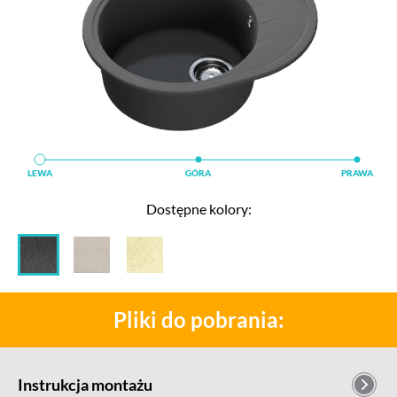
LEWA
LEWA
LEWA
GÓRA
GÓRA
GÓRA
PRAWA
PRAWA
PRAWA
Dostępne kolory:
Pliki do pobrania:
Instrukcja montażu