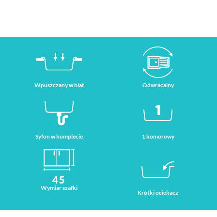
Wpuszczany w blat
Odwracalny
Syfon w komplecie
1 komorowy
45
Wymiar szafki
Krótki ociekacz