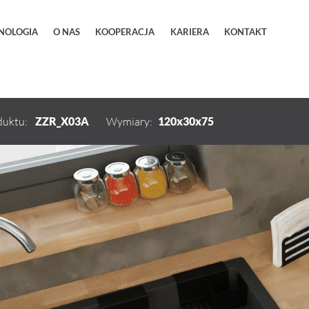
NOLOGIA
O NAS
KOOPERACJA
KARIERA
KONTAKT
CHENNE
PRODUKTY ŁAZIENKOWE
HISTORIA
AKTUALNOŚCI
AKCESORIA KUCHENNE I ŁA
duktu:
ZZR_X03A
Wymiary:
120x30x75