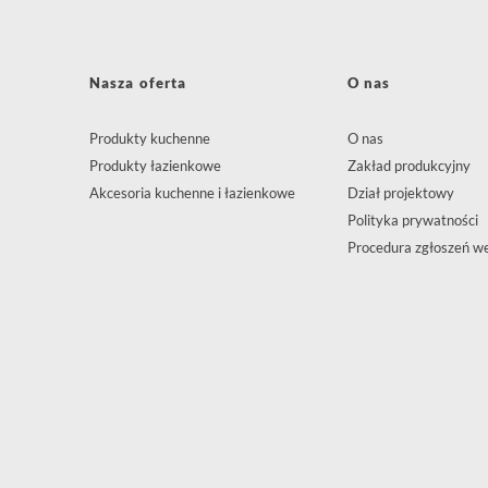
Firma
E-Mail
Nasza oferta
O nas
Tytuł wiadomości
Produkty kuchenne
O nas
Produkty łazienkowe
Zakład produkcyjny
Treść wiadomości
Akcesoria kuchenne i łazienkowe
Dział projektowy
Polityka prywatności
Procedura zgłoszeń w