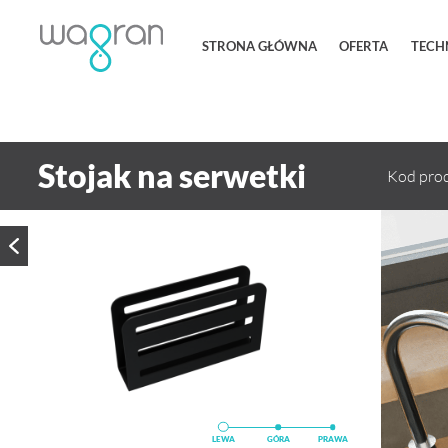
STRONA GŁÓWNA
OFERTA
TECH
PRODUKTY KU
Stojak na serwetki
Kod pro
Poprzedni produkt
LEWA
LEWA
LEWA
GÓRA
GÓRA
GÓRA
PRAWA
PRAWA
PRAWA